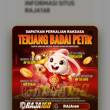
INFORMASI SITUS
RAJA168
Penilaian
5 JUTA
Pengguna
PENGGUNA
Minimal Deposit
10.000 Ribu
Layanan Support
24/7
Platform
Multi-Device
PENAWARAN SPESIAL
BONUS NEW MEMBER 10%